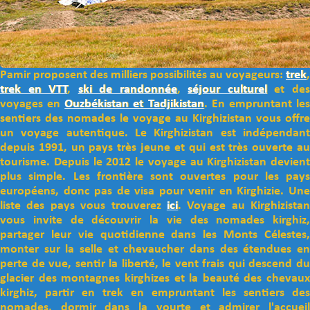
Pamir proposent des milliers possibilités au voyageurs:
trek
,
trek en VTT
,
ski de randonnée
,
séjour culturel
et de
voyages en
Ouzbékistan et Tadjikistan
. En empruntant le
sentiers des nomades le voyage au Kirghizistan vous offre
un voyage autentique. Le Kirghizistan est indépendant
depuis 1991, un pays très jeune et qui est très ouverte au
tourisme. Depuis le 2012 le voyage au Kirghizistan devient
plus simple. Les frontière sont ouvertes pour les pays
européens, donc pas de visa pour venir en Kirghizie. Une
liste des pays vous trouverez
ici
. Voyage au Kirghizistan
vous invite de découvrir la vie des nomades kirghiz,
partager leur vie quotidienne dans les Monts Célestes,
monter sur la selle et chevaucher dans des étendues en
perte de vue, sentir la liberté, le vent frais qui descend du
glacier des montagnes kirghizes et la beauté des chevaux
kirghiz, partir en trek en empruntant les sentiers des
nomades, dormir dans la yourte et admirer l'accueil