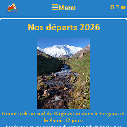
montscelestes@gmail.com
Menu
+996 556 188 099 (Fr)
+996 553 555 088(En)
Nos départs 2026
Grand trek au sud du Kirghizstan dans le Fergana et
le Pamir 17 jours