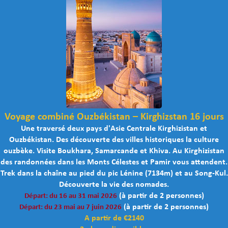
Voyage combiné Ouzbékistan – Kirghizstan 16 jours
Une traversé deux pays d'Asie Centrale Kirghizistan et
Ouzbékistan. Des découverte des villes historiques la culture
ouzbèke. Visite Boukhara, Samarcande et Khiva. Au Kirghizistan
des randonnées dans les Monts Célestes et Pamir vous attendent.
Trek dans la chaîne au pied du pic Lénine (7134m) et au Song-Kul.
Découverte la vie des nomades.
(à partir de 2 personnes)
Départ: du 16 au 31 mai 2026
(à partir de 2 personnes)
Départ: du 23 mai au 7 juin 2026
A partir de €2140